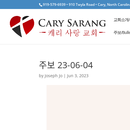
919-579-6939 • 910 Twyla Road • Cary, North Caroli
교회소개/W
주보/Bulle
주보 23-06-04
by
Joseph Jo
|
Jun 3, 2023