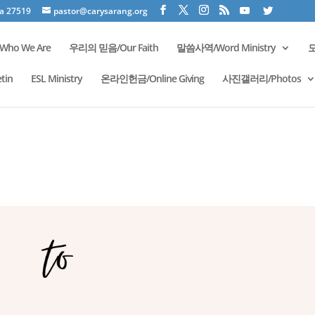
na 27519
pastor@carysarang.org
ho We Are
우리의 믿음/Our Faith
말씀사역/Word Ministry
모
tin
ESL Ministry
온라인헌금/Online Giving
사진갤러리/Photos