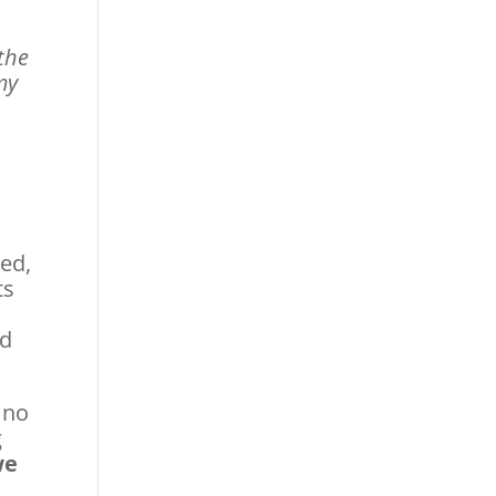
the
my
yed,
ts
ed
 no
g
we