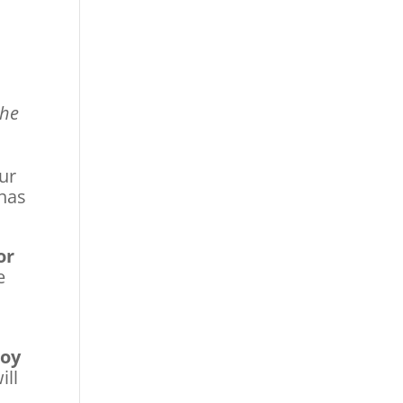
the
our
 has
or
e
joy
ill