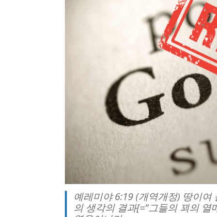
예레미야 6:19 (개역개정) 땅이
의 생각의 결과[=”그들의 꾀의 열