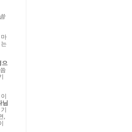
말씀
 마
에는
경으
말씀
기
적이
나님
 기
면,
이