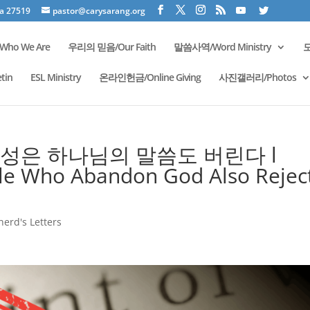
na 27519
pastor@carysarang.org
ho We Are
우리의 믿음/Our Faith
말씀사역/Word Ministry
모
tin
ESL Ministry
온라인헌금/Online Giving
사진갤러리/Photos
백성은 하나님의 말씀도 버린다 l
ple Who Abandon God Also Rejec
rd's Letters