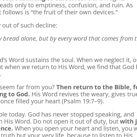
eads only to emptiness, confusion, and ruin. As
follows is “the fruit of their own devices.”
 out of such decline:
e by bread alone, but by every word that comes from 
d’s Word sustains the soul. When we neglect it, 
t when we return to His Word, we find that God
.
 seem far from you?
Then return to the Bible, f
ing to God.
His Word revives the weary, gives tru
once filled your heart (Psalm 19:7–9).
ble today. God has never stopped speaking, and
h His Word. Do not open it out of duty, but
with 
ence.
When you open your heart and listen, you w
truth but your very life, because to listen to His