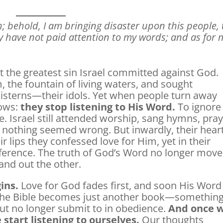
h; behold, I am bringing disaster upon this people, 
hey have not paid attention to my words; and as for 
at the greatest sin Israel committed against God.
the fountain of living waters, and sought
 cisterns—their idols. Yet when people turn away
lows:
they stop listening to His Word.
To ignore
ce. Israel still attended worship, sang hymns, pra
 nothing seemed wrong. But inwardly, their hear
r lips they confessed love for Him, yet in their
fference. The truth of God’s Word no longer mov
nd out the other.
ins.
Love for God fades first, and soon His Word
 The Bible becomes just another book—somethin
t no longer submit to in obedience.
And once 
 start listening to ourselves.
Our thoughts