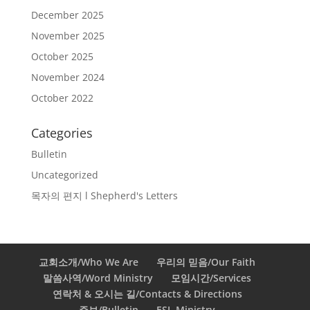
December 2025
November 2025
October 2025
November 2024
October 2022
Categories
Bulletin
Uncategorized
목자의 편지 l Shepherd's Letters
교회소개/Who We Are
우리의 믿음/Our Faith
말씀사역/Word Ministry
모임시간/Services
연락처 & 오시는 길/Contacts & Directions
주보/Bulletin
ESL Ministry