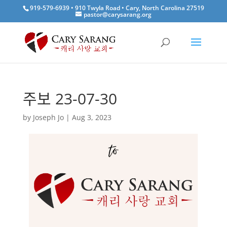
919-579-6939 • 910 Twyla Road • Cary, North Carolina 27519
pastor@carysarang.org
주보 23-07-30
by
Joseph Jo
|
Aug 3, 2023