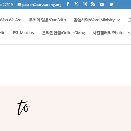
na 27519
pastor@carysarang.org
ho We Are
우리의 믿음/Our Faith
말씀사역/Word Ministry
모
tin
ESL Ministry
온라인헌금/Online Giving
사진갤러리/Photos