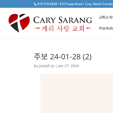
919-579-6939 • 910 Twyla Road • Cary, North Caroli
교회소개/W
주보/Bulle
주보 24-01-28 (2)
by
Joseph Jo
|
Jan 27, 2024