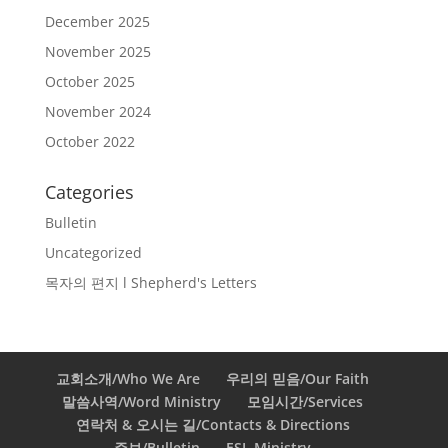
December 2025
November 2025
October 2025
November 2024
October 2022
Categories
Bulletin
Uncategorized
목자의 편지 l Shepherd's Letters
교회소개/Who We Are
우리의 믿음/Our Faith
말씀사역/Word Ministry
모임시간/Services
연락처 & 오시는 길/Contacts & Directions
주보/Bulletin
ESL Ministry