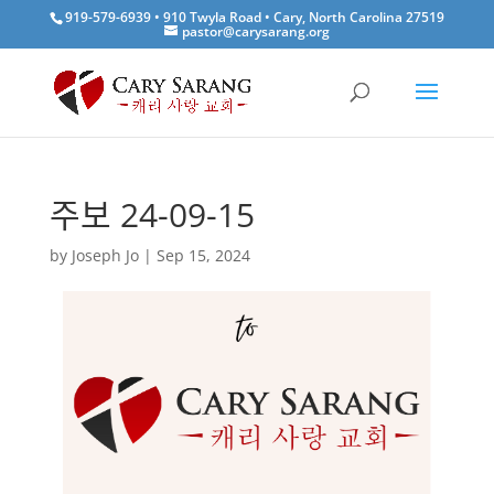
919-579-6939 • 910 Twyla Road • Cary, North Carolina 27519
pastor@carysarang.org
주보 24-09-15
by
Joseph Jo
|
Sep 15, 2024