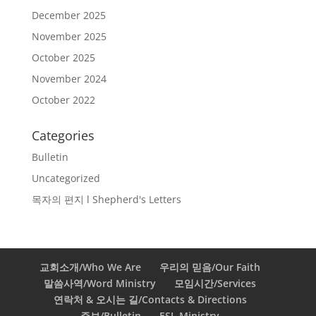
December 2025
November 2025
October 2025
November 2024
October 2022
Categories
Bulletin
Uncategorized
목자의 편지 l Shepherd's Letters
교회소개/Who We Are
우리의 믿음/Our Faith
말씀사역/Word Ministry
모임시간/Services
연락처 & 오시는 길/Contacts & Directions
주보/Bulletin
ESL Ministry