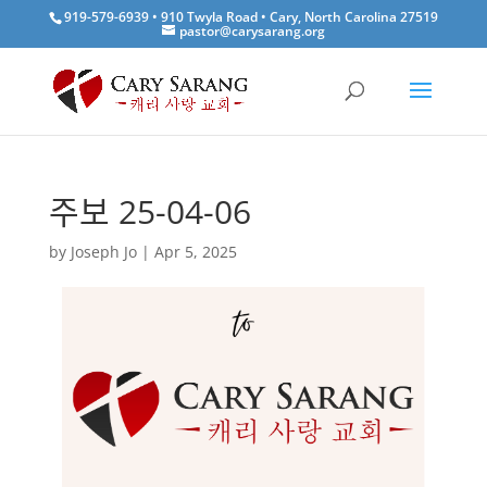
919-579-6939 • 910 Twyla Road • Cary, North Carolina 27519
pastor@carysarang.org
주보 25-04-06
by
Joseph Jo
|
Apr 5, 2025