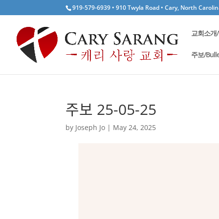
919-579-6939 • 910 Twyla Road • Cary, North Caroli
교회소개/W
주보/Bulle
주보 25-05-25
by
Joseph Jo
|
May 24, 2025