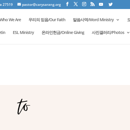
na 27519
pastor@carysarang.org
ho We Are
우리의 믿음/Our Faith
말씀사역/Word Ministry
모
tin
ESL Ministry
온라인헌금/Online Giving
사진갤러리/Photos