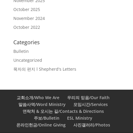
November 2025
October 2025
November 2024
October 2022
Categories
Bulletin
Uncategorized
목자의 편지 l Shepherd's Letters
교회소개/Who We Are
우리의 믿음/Our Faith
말씀사역/Word Ministry
모임시간/Services
연락처 & 오시는 길/Contacts & Directions
주보/Bulletin
ESL Ministry
온라인헌금/Online Giving
사진갤러리/Photos