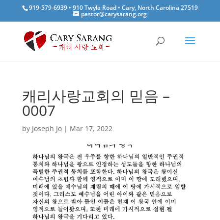
919-579-6939 • 910 Twyla Road • Cary, North Carolina 27519
pastor@carysarang.org
캐리사랑교회의 믿음 –
0007
by
Joseph Jo
|
Mar 17, 2022