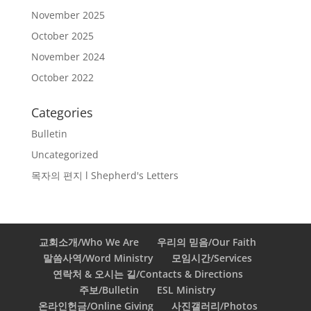
November 2025
October 2025
November 2024
October 2022
Categories
Bulletin
Uncategorized
목자의 편지 l Shepherd's Letters
교회소개/Who We Are
우리의 믿음/Our Faith
말씀사역/Word Ministry
모임시간/Services
연락처 & 오시는 길/Contacts & Directions
주보/Bulletin
ESL Ministry
온라인헌금/Online Giving
사진갤러리/Photos