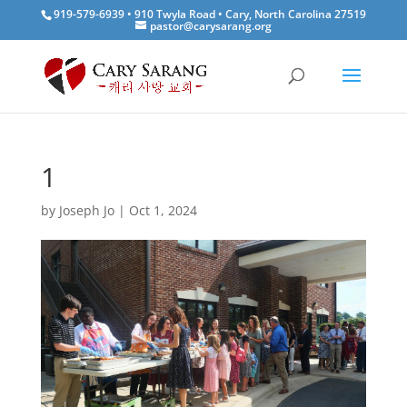
919-579-6939 • 910 Twyla Road • Cary, North Carolina 27519
pastor@carysarang.org
1
by
Joseph Jo
|
Oct 1, 2024