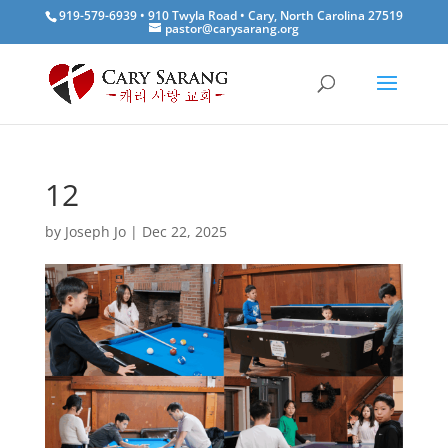
919-579-6939 • 910 Twyla Road • Cary, North Carolina 27519
pastor@carysarang.org
12
by
Joseph Jo
|
Dec 22, 2025