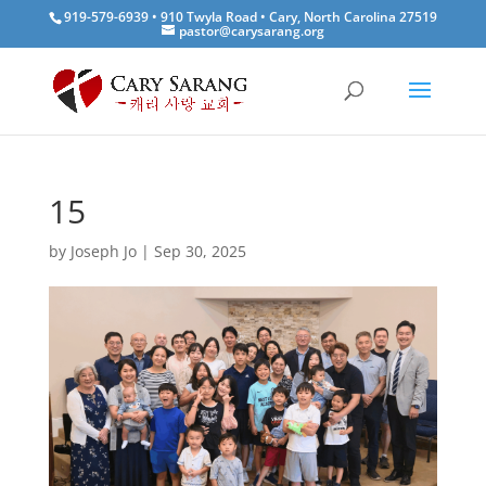
919-579-6939 • 910 Twyla Road • Cary, North Carolina 27519
pastor@carysarang.org
15
by
Joseph Jo
|
Sep 30, 2025