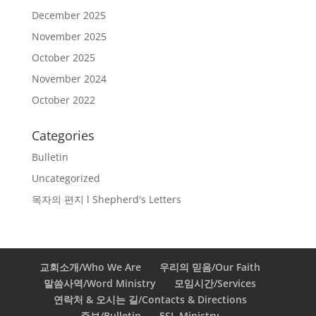
December 2025
November 2025
October 2025
November 2024
October 2022
Categories
Bulletin
Uncategorized
목자의 편지 l Shepherd's Letters
교회소개/Who We Are
우리의 믿음/Our Faith
말씀사역/Word Ministry
모임시간/Services
연락처 & 오시는 길/Contacts & Directions
주보/Bulletin
ESL Ministry