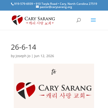
919-579-6939 • 910 Twyla Road • Cary, North Carolina 27519
pastor@carysarang.org
26-6-14
by
Joseph Jo
|
Jun 12, 2026