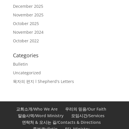
December 2025
November 2025
October 2025
November 2024
October 2022
Categories
Bulletin
Uncategorized
목자의 편지 l Shepherd's Letters
교회소개/Who We Are
우리의 믿음/Our Faith
말씀사역/Word Ministry
모임시간/Services
연락처 & 오시는 길/Contacts & Directions
주보/Bulletin
ESL Ministry