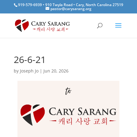
919-579-6939 • 910 Twyla Road • Cary, North Carolina 27519
pastor@carysarang.org
26-6-21
by
Joseph Jo
|
Jun 20, 2026