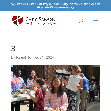
919-579-6939 • 910 Twyla Road • Cary, North Carolina 27519
pastor@carysarang.org
3
by
Joseph Jo
|
Oct 1, 2024