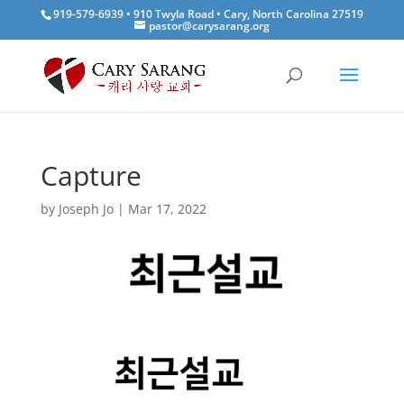
919-579-6939 • 910 Twyla Road • Cary, North Carolina 27519
pastor@carysarang.org
Capture
by
Joseph Jo
|
Mar 17, 2022