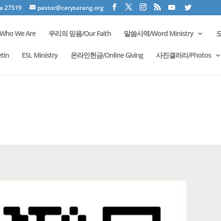
na 27519
pastor@carysarang.org
ho We Are
우리의 믿음/Our Faith
말씀사역/Word Ministry
모
tin
ESL Ministry
온라인헌금/Online Giving
사진갤러리/Photos