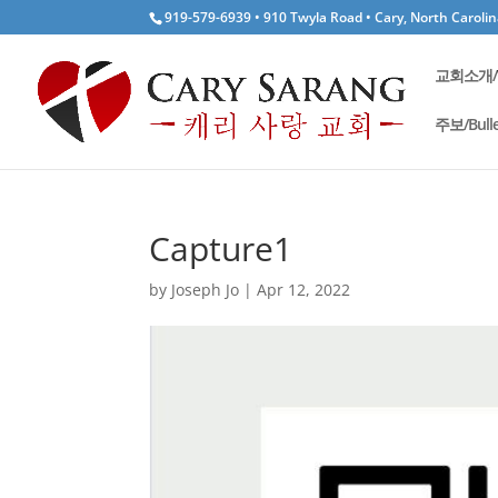
919-579-6939 • 910 Twyla Road • Cary, North Caroli
교회소개/W
주보/Bulle
Capture1
by
Joseph Jo
|
Apr 12, 2022