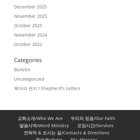
December 2025
November 2025
October 2025
November 2024
October 2022
Categories
Bulletin
Uncategorized
목자의 편지 l Shepherd's Letters
교회소개/Who We Are
우리의 믿음/Our Faith
말씀사역/Word Ministry
모임시간/Services
연락처 & 오시는 길/Contacts & Directions
주보/Bulletin
ESL Ministry