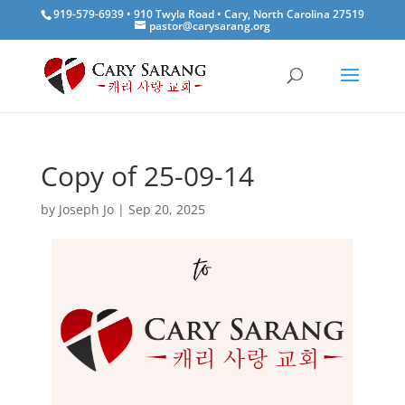
919-579-6939 • 910 Twyla Road • Cary, North Carolina 27519
pastor@carysarang.org
Copy of 25-09-14
by
Joseph Jo
|
Sep 20, 2025