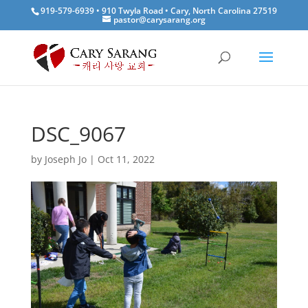
919-579-6939 • 910 Twyla Road • Cary, North Carolina 27519
pastor@carysarang.org
DSC_9067
by
Joseph Jo
|
Oct 11, 2022