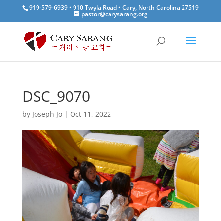
919-579-6939 • 910 Twyla Road • Cary, North Carolina 27519
pastor@carysarang.org
DSC_9070
by
Joseph Jo
|
Oct 11, 2022