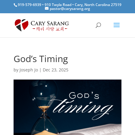
919-579-6939 • 910 Twyla Road • Cary, North Carolina 27519
pastor@carysarang.org
God’s Timing
by
Joseph Jo
|
Dec 23, 2025