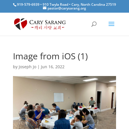
919-579-6939 • 910 Twyla Road • Cary, North Carolina 27519
pastor@carysarang.org
Image from iOS (1)
by
Joseph Jo
|
Jun 16, 2022