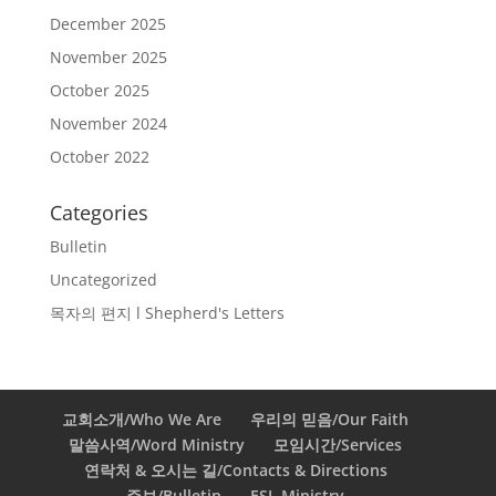
December 2025
November 2025
October 2025
November 2024
October 2022
Categories
Bulletin
Uncategorized
목자의 편지 l Shepherd's Letters
교회소개/Who We Are
우리의 믿음/Our Faith
말씀사역/Word Ministry
모임시간/Services
연락처 & 오시는 길/Contacts & Directions
주보/Bulletin
ESL Ministry