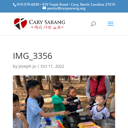
919-579-6939 • 910 Twyla Road • Cary, North Carolina 27519
pastor@carysarang.org
IMG_3356
by
Joseph Jo
|
Oct 11, 2022