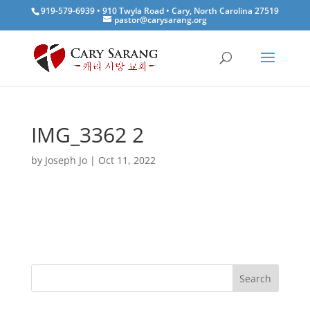
919-579-6939 • 910 Twyla Road • Cary, North Carolina 27519
pastor@carysarang.org
IMG_3362 2
by
Joseph Jo
|
Oct 11, 2022