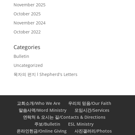
November 2025
October 2025
November 2024
October 2022
Categories
Bulletin
Uncategorized
목자의 편지 l Shepherd's Letters
교회소개/Who We Are
우리의 믿음/Our Faith
말씀사역/Word Ministry
모임시간/Services
연락처 & 오시는 길/Contacts & Directions
주보/Bulletin
ESL Ministry
온라인헌금/Online Giving
사진갤러리/Photos