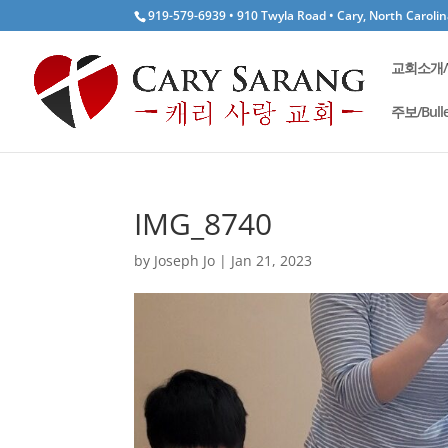
919-579-6939 • 910 Twyla Road • Cary, North Caroli
교회소개/W
주보/Bulle
IMG_8740
by
Joseph Jo
|
Jan 21, 2023