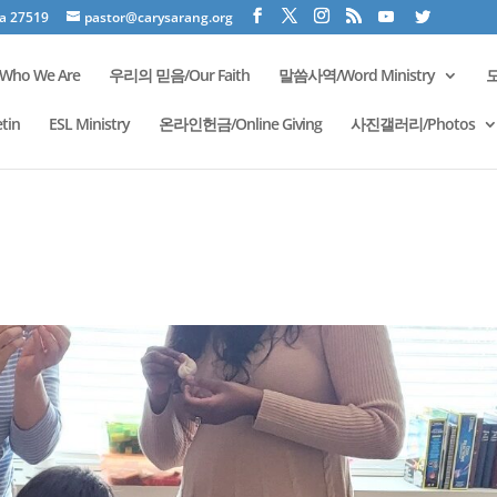
na 27519
pastor@carysarang.org
ho We Are
우리의 믿음/Our Faith
말씀사역/Word Ministry
모
tin
ESL Ministry
온라인헌금/Online Giving
사진갤러리/Photos