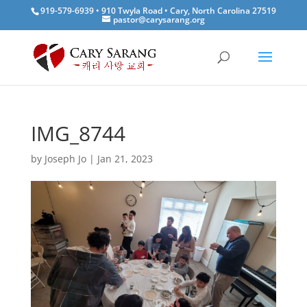
919-579-6939 • 910 Twyla Road • Cary, North Carolina 27519
pastor@carysarang.org
IMG_8744
by
Joseph Jo
|
Jan 21, 2023