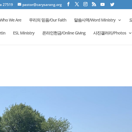
na 27519
pastor@carysarang.org
ho We Are
우리의 믿음/Our Faith
말씀사역/Word Ministry
모
tin
ESL Ministry
온라인헌금/Online Giving
사진갤러리/Photos