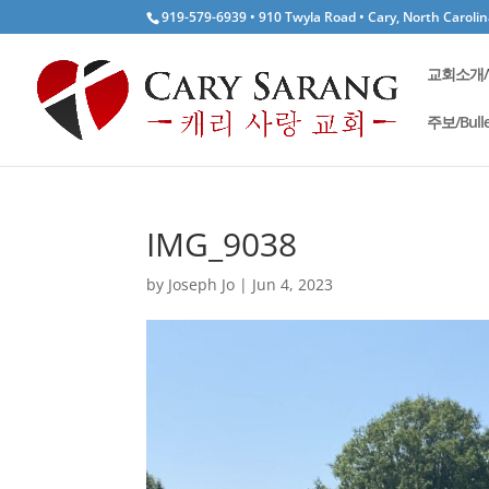
919-579-6939 • 910 Twyla Road • Cary, North Caroli
교회소개/W
주보/Bulle
IMG_9038
by
Joseph Jo
|
Jun 4, 2023