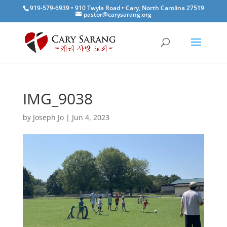
919-579-6939 • 910 Twyla Road • Cary, North Carolina 27519
pastor@carysarang.org
IMG_9038
by
Joseph Jo
|
Jun 4, 2023