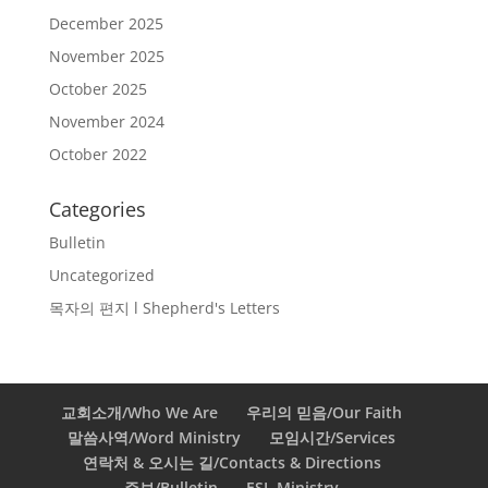
December 2025
November 2025
October 2025
November 2024
October 2022
Categories
Bulletin
Uncategorized
목자의 편지 l Shepherd's Letters
교회소개/Who We Are
우리의 믿음/Our Faith
말씀사역/Word Ministry
모임시간/Services
연락처 & 오시는 길/Contacts & Directions
주보/Bulletin
ESL Ministry