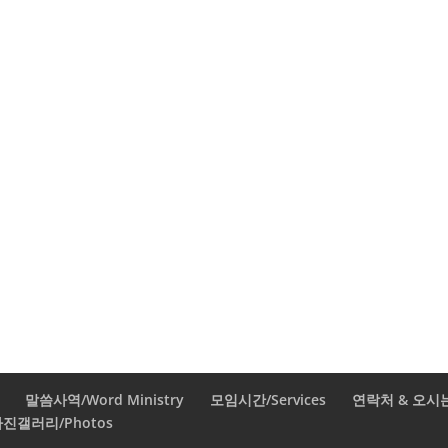
말씀사역/Word Ministry
모임시간/Services
연락처 & 오시는 길
진갤러리/Photos