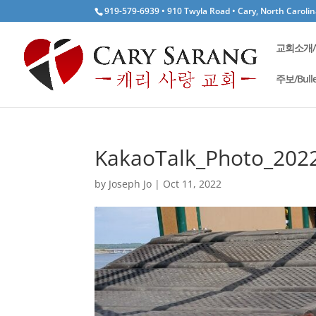
919-579-6939 • 910 Twyla Road • Cary, North Caroli
교회소개/W
주보/Bulle
KakaoTalk_Photo_2022
by
Joseph Jo
|
Oct 11, 2022