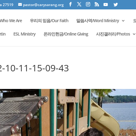
na 27519
pastor@carysarang.org
ho We Are
우리의 믿음/Our Faith
말씀사역/Word Ministry
모
tin
ESL Ministry
온라인헌금/Online Giving
사진갤러리/Photos
-10-11-15-09-43